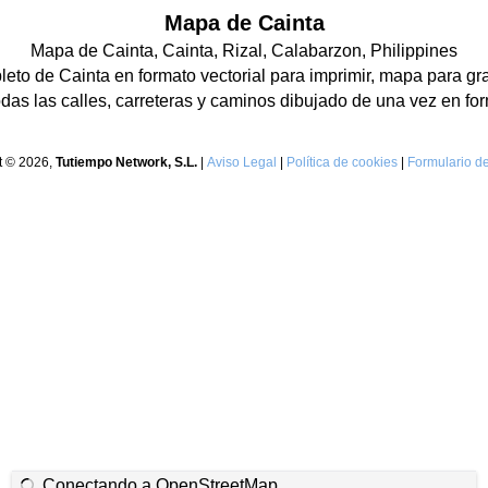
Mapa de Cainta
Mapa de Cainta, Cainta, Rizal, Calabarzon, Philippines
to de Cainta en formato vectorial para imprimir, mapa para gr
as las calles, carreteras y caminos dibujado de una vez en for
t © 2026,
Tutiempo Network, S.L.
|
Aviso Legal
|
Política de cookies
|
Formulario de
Conectando a OpenStreetMap...