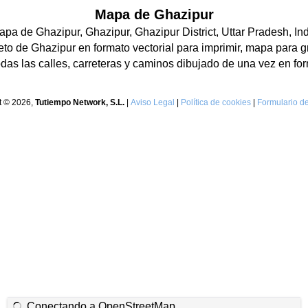
Mapa de Ghazipur
pa de Ghazipur, Ghazipur, Ghazipur District, Uttar Pradesh, In
o de Ghazipur en formato vectorial para imprimir, mapa para g
as las calles, carreteras y caminos dibujado de una vez en for
t © 2026,
Tutiempo Network, S.L.
|
Aviso Legal
|
Política de cookies
|
Formulario de
Conectando a OpenStreetMap...