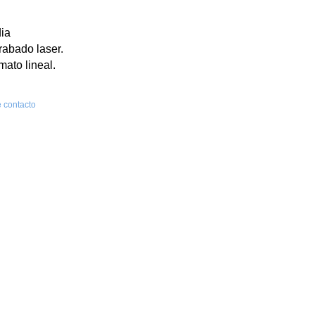
dia
rabado laser.
mato lineal.
 contacto