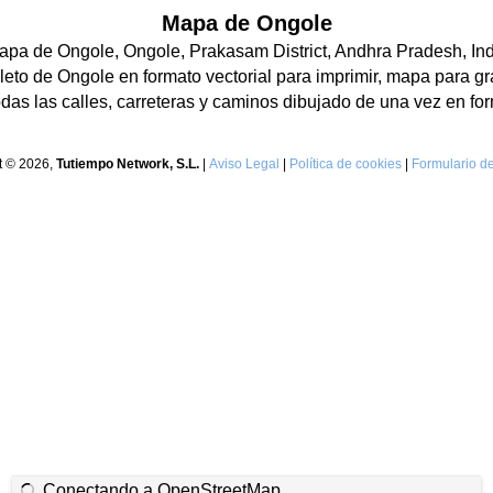
Mapa de Ongole
apa de Ongole, Ongole, Prakasam District, Andhra Pradesh, Ind
to de Ongole en formato vectorial para imprimir, mapa para gr
as las calles, carreteras y caminos dibujado de una vez en for
t © 2026,
Tutiempo Network, S.L.
|
Aviso Legal
|
Política de cookies
|
Formulario de
Conectando a OpenStreetMap...