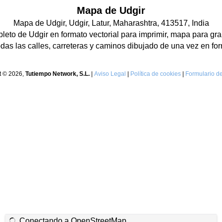
Mapa de Udgir
Mapa de Udgir, Udgir, Latur, Maharashtra, 413517, India
eto de Udgir en formato vectorial para imprimir, mapa para gra
as las calles, carreteras y caminos dibujado de una vez en for
t © 2026,
Tutiempo Network, S.L.
|
Aviso Legal
|
Política de cookies
|
Formulario de
Conectando a OpenStreetMap...