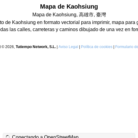
Mapa de Kaohsiung
Mapa de Kaohsiung, 高雄市, 臺灣
 de Kaohsiung en formato vectorial para imprimir, mapa para 
as las calles, carreteras y caminos dibujado de una vez en for
t © 2026,
Tutiempo Network, S.L.
|
Aviso Legal
|
Política de cookies
|
Formulario de
Conectando a OpenStreetMap...